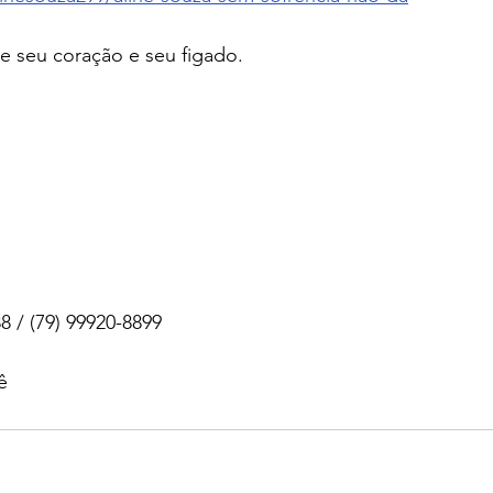
 seu coração e seu figado. 
8 / (79) 99920-8899
ê 