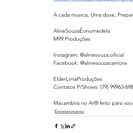
A cada musica, Uma dose, Prepare
AlineSouzaÉonomedela 
M99 Produções
Instagram: @alinesouza.oficial
Facebook: @alinesouzacantora
ElderLimaProduções
Contatos P/Shows: (79) 99963-698
Macambira no Ar® feito para voc
Entretenimento