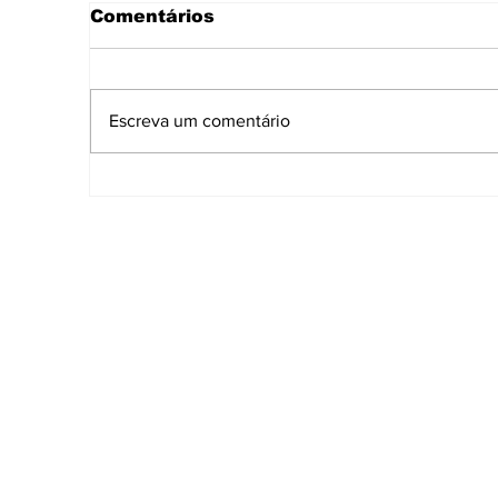
Comentários
Escreva um comentário
“Sharks & Cia”: Aracaju
B
sedia a maior exposição
A
de tubarões do país
g
com acesso gratuito
8
Receba nossas atu