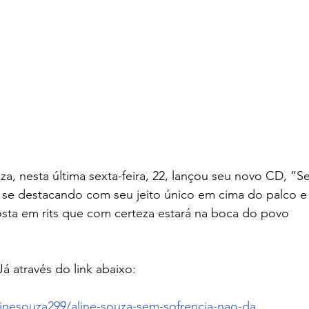
za, nesta última sexta-feira, 22, lançou seu novo CD, “S
m se destacando com seu jeito único em cima do palco e
osta em rits que com certeza estará na boca do povo 
á através do link abaixo: 
inesouza299/aline-souza-sem-sofrencia-nao-da