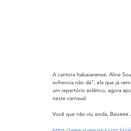
A cantora Itabaianense, Aline Sou
sofrencia não dá”, ela que já ve
um repertório eclético, agora ap
neste carnaval. 
Você que não viu ainda, Baixeee J
https://www.suamusica.com.br/al