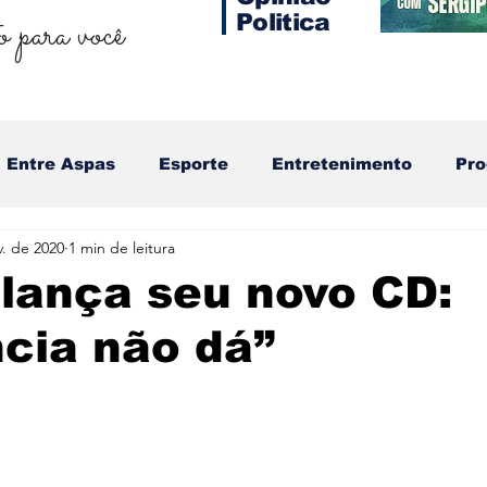
 para você
Politica
Entre Aspas
Esporte
Entretenimento
Pr
v. de 2020
1 min de leitura
 lança seu novo CD:
cia não dá”