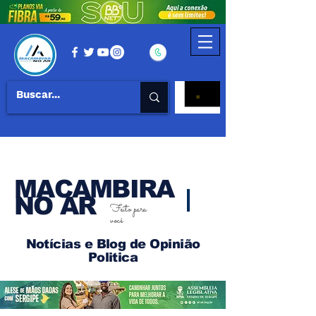
MACAMBIRA
NO AR
Feito para
você
Notícias e Blog de Opinião
Politica