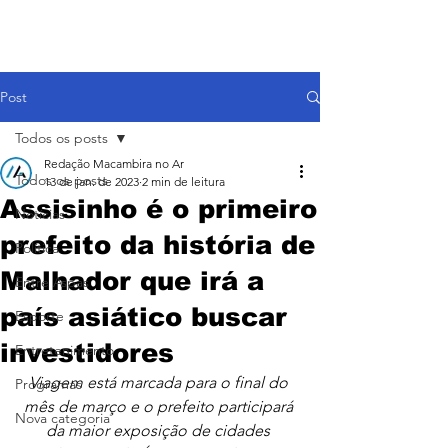
Post
Todos os posts
Redação Macambira no Ar
Todos os posts
13 de jan. de 2023
2 min de leitura
Assisinho é o primeiro
Notícias
prefeito da história de
Política
Malhador que irá a
Entre Aspas
país asiático buscar
Esporte
investidores
Entretenimento
Viagem está marcada para o final do 
Programas
mês de março e o prefeito participará 
Nova categoria
da maior exposição de cidades 