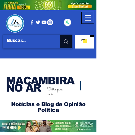
MACAMBIRA
NO AR
Feito para
você
Notícias e Blog de Opinião
Politica