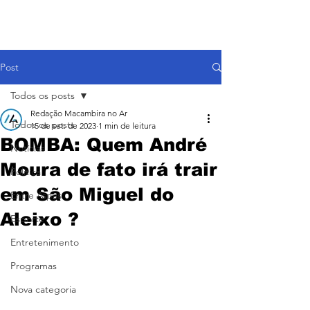
Post
Todos os posts
Redação Macambira no Ar
Todos os posts
15 de set. de 2023
1 min de leitura
BOMBA: Quem André
Notícias
Moura de fato irá trair
Política
em São Miguel do
Entre Aspas
Aleixo ?
Esporte
Entretenimento
Programas
Nova categoria