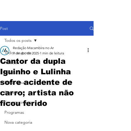
Post
Todos os posts
Redação Macambira no Ar
Todos os posts
7 de abr. de 2025
1 min de leitura
Cantor da dupla
Notícias
Iguinho e Lulinha
Política
sofre acidente de
Entre Aspas
carro; artista não
Esporte
ficou ferido
Entretenimento
Programas
Nova categoria