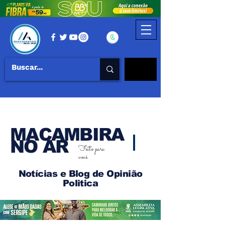
MACAMBIRA
NO AR
Feito para
você
Notícias e Blog de Opinião
Politica