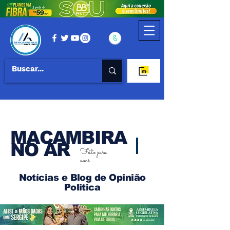
MACAMBIRA
NO AR
Feito para
você
Notícias e Blog de Opinião
Politica