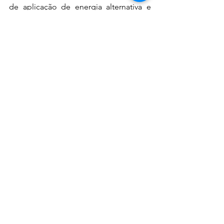
de aplicação de energia alternativa e 
conhecimento com outras empresas, 
com outros entes públicos que já 
iniciaram o processo dessa transição 
para o Mercado Livre de Energia ou 
para geração distribuída.
Notícias
Ver tudo
Posts recentes