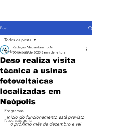
Post
Todos os posts
Redação Macambira no Ar
Todos os posts
30 de out. de 2023
3 min de leitura
Deso realiza visita
Notícias
técnica a usinas
Política
fotovoltaicas
Entre Aspas
localizadas em
Esporte
Neópolis
Entretenimento
Programas
Início do funcionamento está previsto 
Nova categoria
o próximo mês de dezembro e vai 