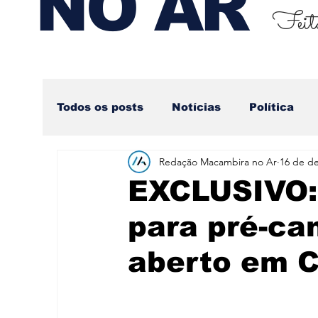
NO AR
Feito
Todos os posts
Notícias
Política
Redação Macambira no Ar
16 de de
Nova categoria
EXCLUSIVO:
para pré-ca
aberto em C