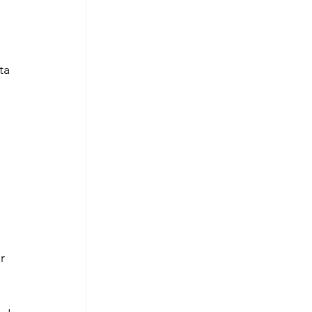
ta 
r 