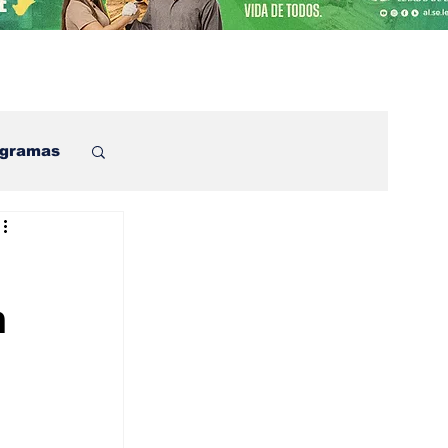
ogramas
m