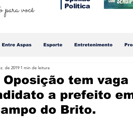
 para você
Politica
Entre Aspas
Esporte
Entretenimento
Pr
z. de 2019
1 min de leitura
 Oposição tem vaga
ndidato a prefeito e
ampo do Brito.