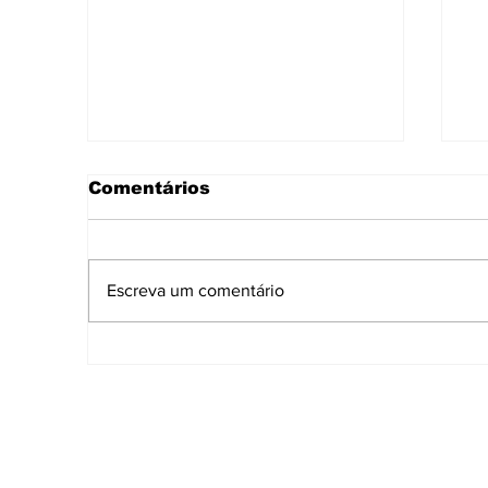
Comentários
Escreva um comentário
Ao lado de Fábio
D
Mitidieri, André Moura
o
participa da 70ª edição
s
do Sergipe é Aqui em
p
Japoatã