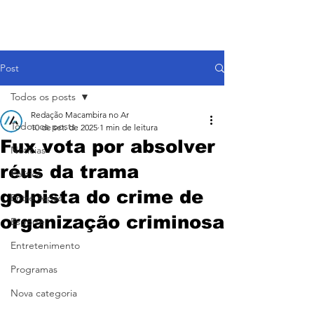
Post
Todos os posts
Redação Macambira no Ar
Todos os posts
10 de set. de 2025
1 min de leitura
Fux vota por absolver
Notícias
réus da trama
Política
golpista do crime de
Entre Aspas
organização criminosa
Esporte
Entretenimento
Programas
Nova categoria