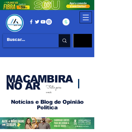
MACAMBIRA
NO AR
Feito para
você
Notícias e Blog de Opinião
Politica