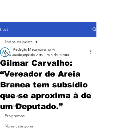
Post
Todos os posts
Redação Macambira no Ar
Todos os posts
20 de ago. de 2019
1 min de leitura
Gilmar Carvalho:
Notícias
“Vereador de Areia
Política
Branca tem subsídio
Entre Aspas
que se aproxima à de
Esporte
um Deputado.”
Entretenimento
Programas
Nova categoria