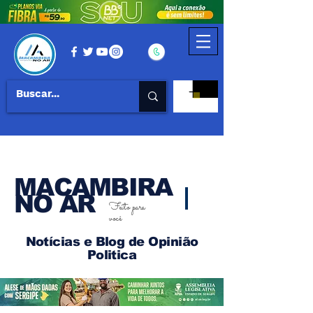
MACAMBIRA
NO AR
Feito para
você
Notícias e Blog de Opinião
Politica