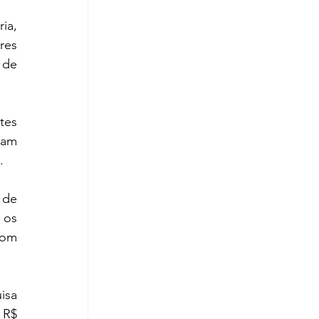
a, 
es 
de 
es 
am 
.
de 
os 
om 
sa 
R$ 