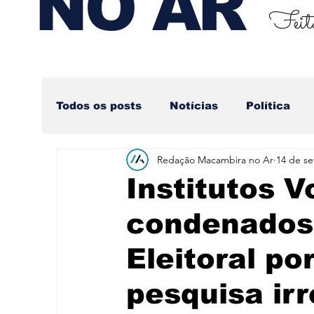
NO AR
Feito
Todos os posts
Notícias
Política
Redação Macambira no Ar
14 de se
Nova categoria
Institutos V
condenados 
Eleitoral po
pesquisa irr