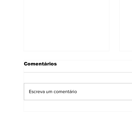
Comentários
Escreva um comentário
Governo de Sergipe
A
fortalece cultura e
i
economia durante Ciclo
d
Junino 2026
p