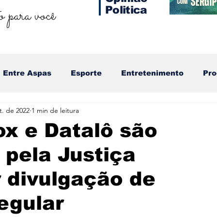
 para você
Politica
Entre Aspas
Esporte
Entretenimento
Pr
t. de 2022
1 min de leitura
ox e Datalô são
pela Justiça
r divulgação de
egular