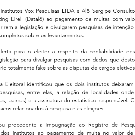
institutos Vox Pesquisas LTDA e Alô Sergipe Consultori
ting Eireli (Datalô) ao pagamento de multas com valor
irem a legislação e divulgarem pesquisas de intenção 
ncompletos sobre os levantamentos.
erta para o eleitor a respeito da confiabilidade dest
legislação para divulgar pesquisas com dados que desto
io totalmente fake sobre as disputas de cargos eletivos
Eleitoral identificou que os dois institutos deixaram 
esquisas, entre elas, a relação de localidades onde 
s, bairros) e a assinatura do estatístico responsável. C
ásicos relacionados à pesquisa e às eleições.
lgou procedente a Impugnação ao Registro de Pesqui
dos institutos ao pagamento de multa no valor de 