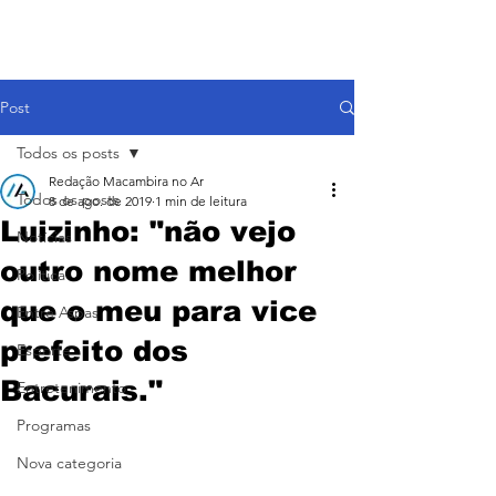
Post
Todos os posts
Redação Macambira no Ar
Todos os posts
8 de ago. de 2019
1 min de leitura
Luizinho: "não vejo
Notícias
outro nome melhor
Política
que o meu para vice
Entre Aspas
prefeito dos
Esporte
Bacurais."
Entretenimento
Programas
Nova categoria