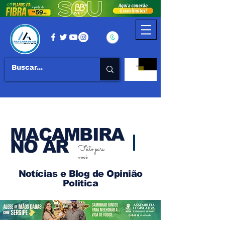
MACAMBIRA
NO AR
Feito para
você
Notícias e Blog de Opinião
Politica