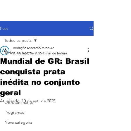
Post
Todos os posts
Redação Macambira no Ar
Todos os posts
25 de ago. de 2025
1 min de leitura
Mundial de GR: Brasil
Notícias
conquista prata
Política
inédita no conjunto
Entre Aspas
geral
Esporte
Atualizado:
10 de set. de 2025
Entretenimento
Programas
Nova categoria