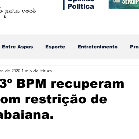
 para você
Politica
Entre Aspas
Esporte
Entretenimento
Pr
r. de 2020
1 min de leitura
o 3º BPM recuperam
om restrição de
abaiana.