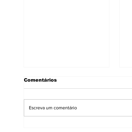
Comentários
Escreva um comentário
Governo de Sergipe
A
fortalece cultura e
i