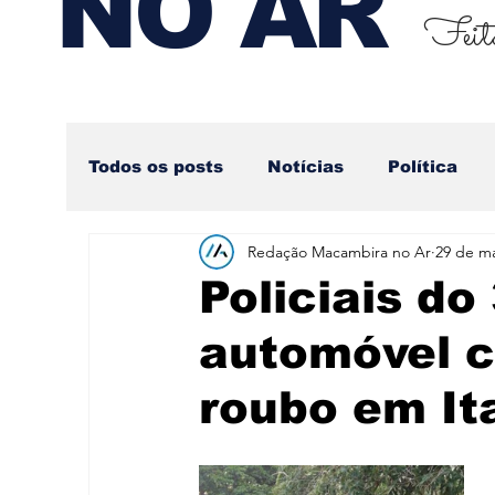
NO AR
Feito
Todos os posts
Notícias
Política
Redação Macambira no Ar
29 de ma
Nova categoria
Policiais d
automóvel c
roubo em It