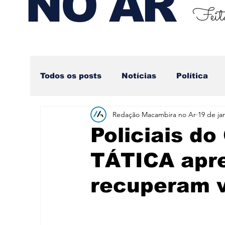
NO AR
Feito
Todos os posts
Notícias
Política
Redação Macambira no Ar
19 de ja
Nova categoria
Policiais d
TÁTICA apr
recuperam v