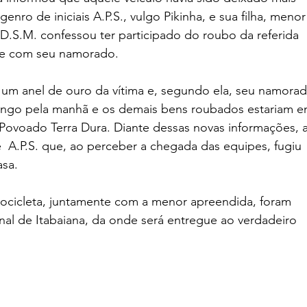
nro de iniciais A.P.S., vulgo Pikinha, e sua filha, menor
 D.S.M. confessou ter participado do roubo da referida 
te com seu namorado. 
 um anel de ouro da vítima e, segundo ela, seu namorad
mingo pela manhã e os demais bens roubados estariam e
o Povoado Terra Dura. Diante dessas novas informações, a
 A.P.S. que, ao perceber a chegada das equipes, fugiu 
asa.
ocicleta, juntamente com a menor apreendida, foram 
al de Itabaiana, da onde será entregue ao verdadeiro 