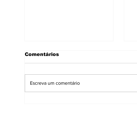
Comentários
Escreva um comentário
Governo de Sergipe
A
fortalece cultura e
i
economia durante Ciclo
d
Junino 2026
p
S