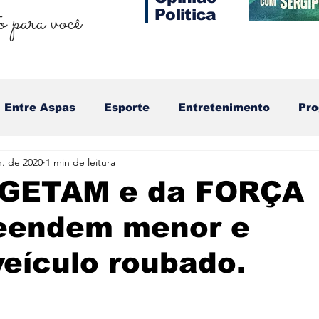
 para você
Politica
Entre Aspas
Esporte
Entretenimento
Pr
n. de 2020
1 min de leitura
o GETAM e da FORÇA
eendem menor e
eículo roubado.