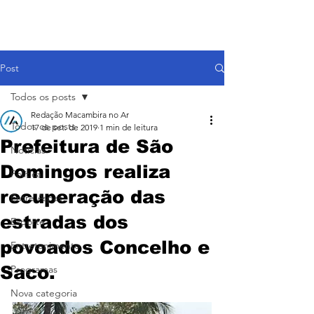
Post
Todos os posts
Redação Macambira no Ar
Todos os posts
17 de set. de 2019
1 min de leitura
Prefeitura de São
Notícias
Domingos realiza
Política
recuperação das
Entre Aspas
estradas dos
Esporte
povoados Concelho e
Entretenimento
Saco.
Programas
Nova categoria