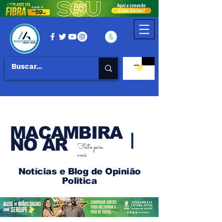
MACAMBIRA
NO AR
Feito para
você
Notícias e Blog de Opinião
Politica