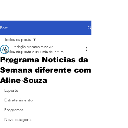
Post
Todos os posts
Redação Macambira no Ar
Todos os posts
26 de jul. de 2019
1 min de leitura
Programa Notícias da
Notícias
Semana diferente com
Política
Aline Souza
Entre Aspas
Esporte
Entretenimento
Programas
Nova categoria