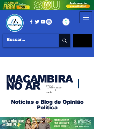
MACAMBIRA
NO AR
Feito para
você
Notícias e Blog de Opinião
Politica