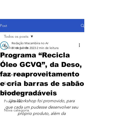
Post
Todos os posts
Redação Macambira no Ar
Todos os posts
31 de jul. de 2023
2 min de leitura
Programa “Recicla
Notícias
Óleo GCVQ”, da Deso,
Política
faz reaproveitamento
Entre Aspas
e cria barras de sabão
Esporte
biodegradáveis
Entretenimento
Um Workshop foi promovido, para 
Programas
que cada um pudesse desenvolver seu 
Nova categoria
próprio produto, além da 