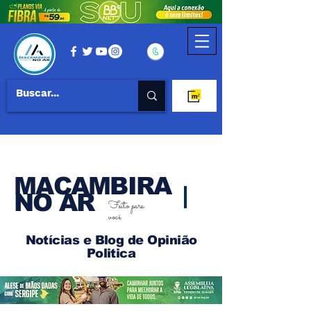
MACAMBIRA
NO AR
Feito para
você
Notícias e Blog de Opinião
Politica