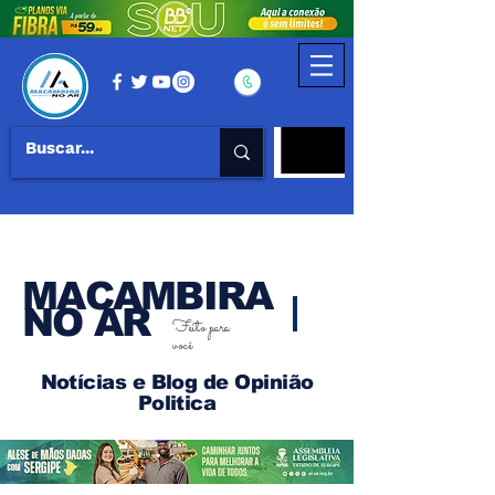
MACAMBIRA
NO AR
Feito para
você
Notícias e Blog de Opinião
Politica