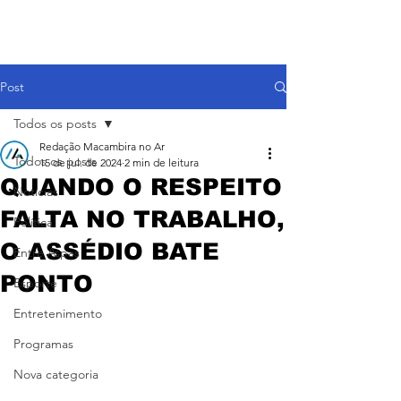
Post
Todos os posts
Redação Macambira no Ar
Todos os posts
15 de jul. de 2024
2 min de leitura
QUANDO O RESPEITO
Notícias
FALTA NO TRABALHO,
Política
O ASSÉDIO BATE
Entre Aspas
PONTO
Esporte
Entretenimento
Programas
Nova categoria