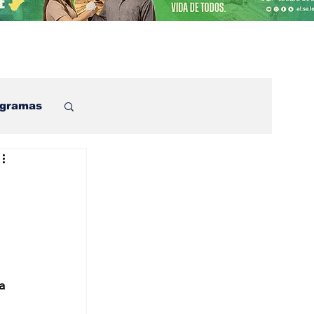
ogramas
a 