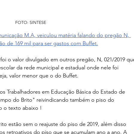
FOTO: SINTESE
municação M.A, veiculou matéria falando do pregão N, 
ão de 169 mil para ser gastos com Buffet.
oi o valor divulgado em outros pregão, N, 021/2019 qu
escolar da rede municipal e estadual onde nele foi 
eja, valor menor que o do Buffet.  
os Trabalhadores em Educação Básica do Estado de 
ampo do Brito" reivindicando também o piso do 
o o texto abaixo !
o estão sem o reajuste do piso de 2019, além disso 
 os retroativos do piso que se acumulam ano a ano. A 