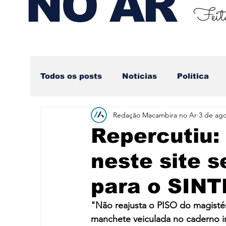
NO AR
Feito
Todos os posts
Notícias
Política
Redação Macambira no Ar
3 de ago
Nova categoria
Repercutiu:
neste site s
para o SINT
"Não reajusta o PISO do magistér
manchete veiculada no caderno i