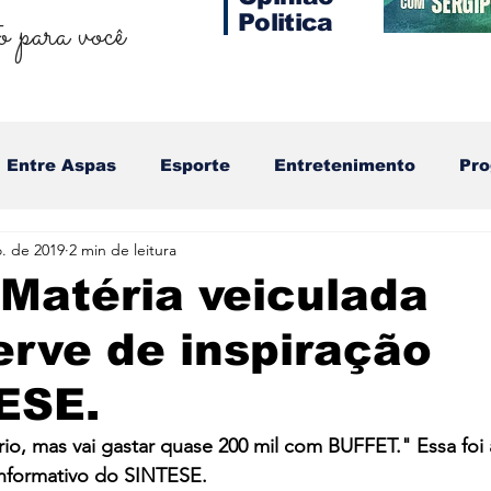
 para você
Politica
Entre Aspas
Esporte
Entretenimento
Pr
. de 2019
2 min de leitura
 Matéria veiculada
erve de inspiração
ESE.
io, mas vai gastar quase 200 mil com BUFFET." Essa foi 
nformativo do SINTESE.