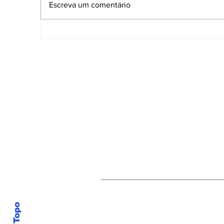
Escreva um comentário
Governo de Sergipe
A
fortalece cultura e
i
economia durante Ciclo
d
Junino 2026
p
S
Receba nossas atu