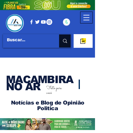
MACAMBIRA
NO AR
Feito para
você
Notícias e Blog de Opinião
Politica