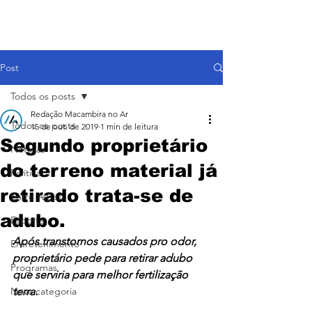
Post
Todos os posts
Redação Macambira no Ar
Todos os posts
15 de out. de 2019
1 min de leitura
Segundo proprietário
Notícias
do terreno material já
Política
retirado trata-se de
Entre Aspas
adubo.
Esporte
Após transtornos causados pro odor, 
Entretenimento
proprietário pede para retirar adubo 
Programas
que serviria para melhor fertilização 
Nova categoria
terra. 