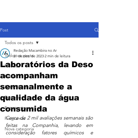
Post
Todos os posts
Redação Macambira no Ar
Todos os posts
21 de dez. de 2023
2 min de leitura
Laboratórios da Deso
Notícias
acompanham
Política
semanalmente a
Entre Aspas
qualidade da água
Esporte
consumida
Entretenimento
Cerca de 2 mil avaliações semanais são 
Programas
feitas na Companhia, levando em 
Nova categoria
consideração fatores químicos e 