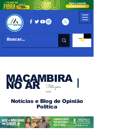
MACAMBIRA
NO AR
Feito para
você
Notícias e Blog de Opinião
Politica