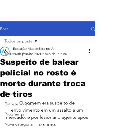
Post
Todos os posts
Redação Macambira no Ar
Todos os posts
24 de fev. de 2021
2 min de leitura
Suspeito de balear
Notícias
policial no rosto é
Política
morto durante troca
Entre Aspas
de tiros
Esporte
O homem era suspeito de 
Entretenimento
envolvimento em um assalto a um 
Programas
mercado, e por lesionar o agente após 
Nova categoria
o crime.