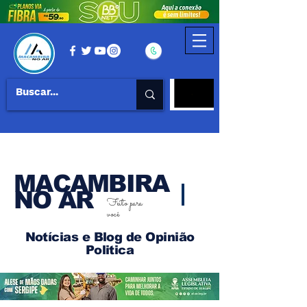
MACAMBIRA
NO AR
Feito para
você
Notícias e Blog de Opinião
Politica