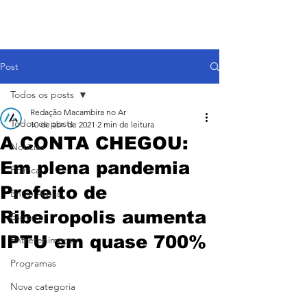
Post
Todos os posts
Redação Macambira no Ar
Todos os posts
10 de abr. de 2021
2 min de leitura
A CONTA CHEGOU:
Notícias
Em plena pandemia
Política
Prefeito de
Entre Aspas
Ribeiropolis aumenta
Esporte
IPTU em quase 700%
Entretenimento
Programas
Nova categoria