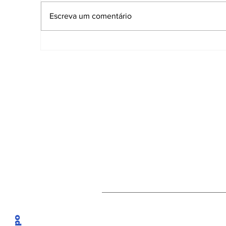
Escreva um comentário
Governo de Sergipe
A
fortalece cultura e
i
economia durante Ciclo
d
Junino 2026
p
S
Receba nossas atu