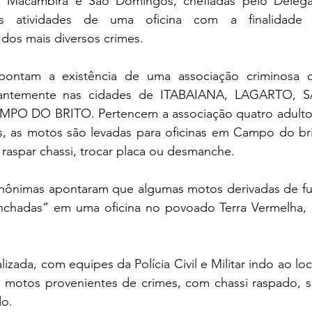
, Macambira e São Domingos, chefiadas pelo Delega
s atividades de uma oficina com a finalidade 
os mais diversos crimes.
pontam a existência de uma associação criminosa qu
tantemente nas cidades de ITABAIANA, LAGARTO, S
DO BRITO. Pertencem a associação quatro adultos
 as motos são levadas para oficinas em Campo do brit
aspar chassi, trocar placa ou desmanche.
anônimas apontaram que algumas motos derivadas de fur
chadas” em uma oficina no povoado Terra Vermelha, 
alizada, com equipes da Polícia Civil e Militar indo ao loca
s motos provenientes de crimes, com chassi raspado, s
o. 