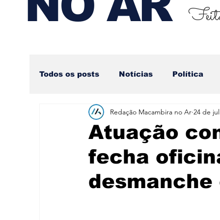
NO AR
Feito
Todos os posts
Notícias
Política
Redação Macambira no Ar
24 de ju
Nova categoria
Atuação con
fecha oficin
desmanche 