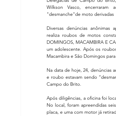
Delegacias de Campo do Brito
Wilkson Vasco, encerraram a
"desmanche"de moto derivadas  d
Diversas denúncias anônimas a
realiza roubos de motos cons
DOMINGOS, MACAMBIRA E CAMPO 
um adolescente. Após os roubos,
Macambira e São Domingos para r
Na data de hoje, 24, denúncias 
e roubo estavam sendo “desman
Campo do Brito. 
Após diligências, a oficina foi loc
No local, foram apreendidas sei
placa, e uma com motor já retirad