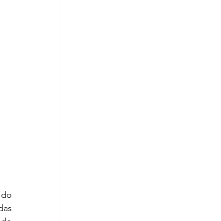
do 
as 