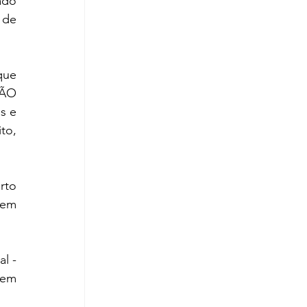
do 
de 
e  
ÃO 
 e 
o, 
to 
em 
l - 
em 