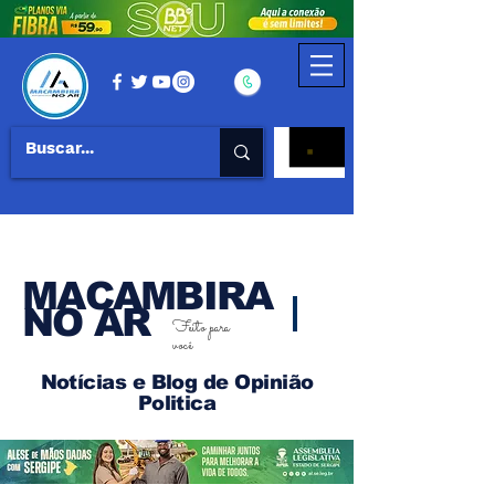
MACAMBIRA
NO AR
Feito para
você
Notícias e Blog de Opinião
Politica