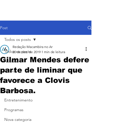
Post
Todos os posts
Redação Macambira no Ar
Todos os posts
20 de dez. de 2019
1 min de leitura
Gilmar Mendes defere
Notícias
parte de liminar que
Política
favorece a Clovis
Entre Aspas
Barbosa.
Esporte
Entretenimento
Programas
Nova categoria