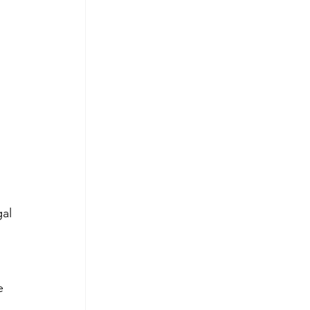
al 
e 