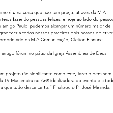
imo é uma coisa que não tem preço, através da M.A 
teios fazendo pessoas felizes, e hoje ao lado do pessoa
u amigo Paulo, pudemos alcançar um número maior de 
gradecer a todos nossos parceiros pois nossos objetivo
roprietário da M.A Comunicação, Cleiton Bianucci. 
o antigo fórum no pátio da Igreja Assembléia de Deus 
m projeto tão significante como este, fazer o bem sem 
da TV Macambira no Ar® idealizadora do evento e a tod
a que tudo desce certo.” Finalizou o Pr. José Miranda. 