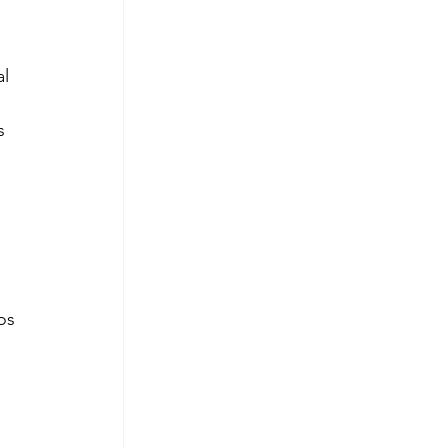
l 
s 
os 