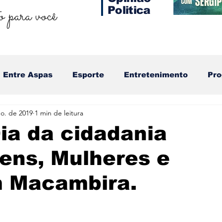
 para você
Politica
Entre Aspas
Esporte
Entretenimento
Pr
o. de 2019
1 min de leitura
a da cidadania
ens, Mulheres e
m Macambira.