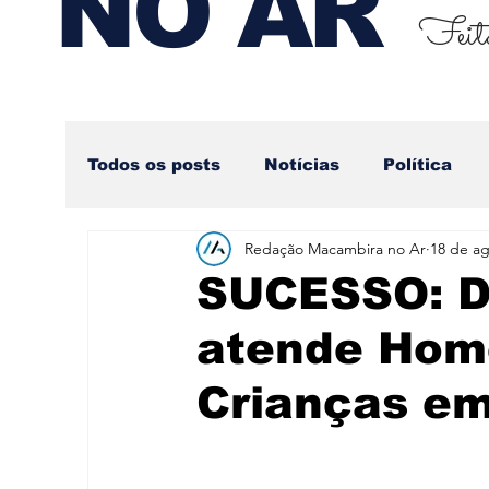
NO AR
Feito
Todos os posts
Notícias
Política
Redação Macambira no Ar
18 de ag
Nova categoria
SUCESSO: Di
atende Hom
Crianças e