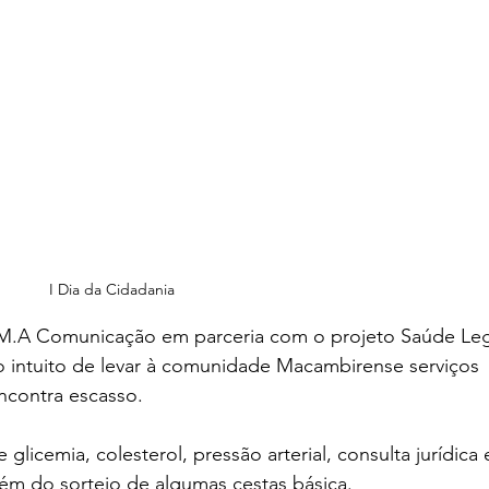
I Dia da Cidadania
M.A Comunicação em parceria com o projeto Saúde Leg
no intuito de levar à comunidade Macambirense serviços 
ncontra escasso. 
glicemia, colesterol, pressão arterial, consulta jurídica 
lém do sorteio de algumas cestas básica. 